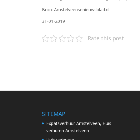
Bron: Amstelveensenieuwsblad.nl
31-01-2019
Rate this post
SITEMAP
Expatsverhuur Amstelveen, Huis
verhuren Amstelveen
Huis verhuren