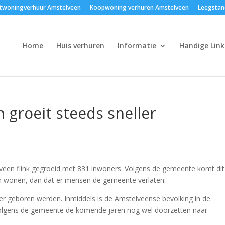
twoningverhuur Amstelveen
Koopwoning verhuren Amstelveen
Leegstan
Home
Huis verhuren
Informatie
Handige Link
groeit steeds sneller
lveen flink gegroeid met 831 inwoners. Volgens de gemeente komt dit
 wonen, dan dat er mensen de gemeente verlaten.
r geboren werden. Inmiddels is de Amstelveense bevolking in de
 volgens de gemeente de komende jaren nog wel doorzetten naar
n.